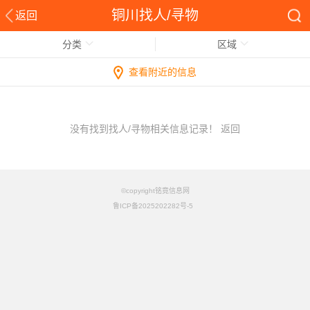
铜川找人/寻物
返回
分类
区域
查看附近的信息
没有找到找人/寻物相关信息记录！
返回
©copyright铭竟信息网
鲁ICP备2025202282号-5