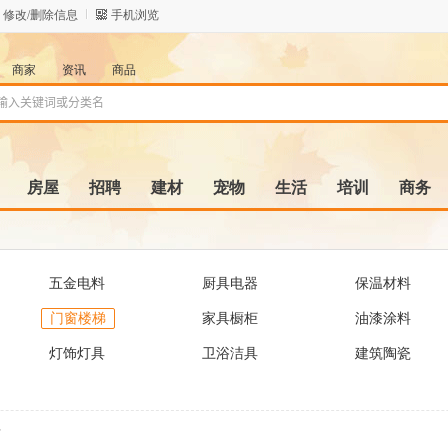
修改/删除信息
手机浏览
商家
资讯
商品
房屋
招聘
建材
宠物
生活
培训
商务
五金电料
厨具电器
保温材料
门窗楼梯
家具橱柜
油漆涂料
灯饰灯具
卫浴洁具
建筑陶瓷
君