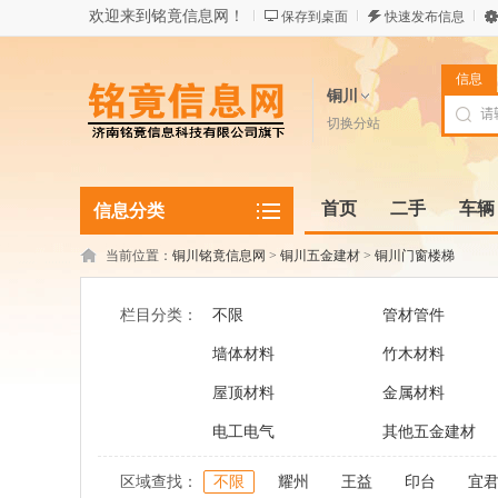
欢迎来到铭竟信息网！
保存到桌面
快速发布信息
信息
铜川
切换分站
首页
二手
车辆
信息分类
当前位置：
铜川铭竟信息网
>
铜川五金建材
>
铜川门窗楼梯
栏目分类：
不限
管材管件
墙体材料
竹木材料
屋顶材料
金属材料
电工电气
其他五金建材
区域查找：
不限
耀州
王益
印台
宜