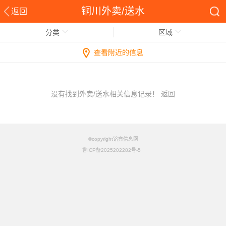
铜川外卖/送水
返回
分类
区域
查看附近的信息
没有找到外卖/送水相关信息记录！
返回
©copyright铭竟信息网
鲁ICP备2025202282号-5