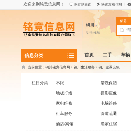
欢迎来到铭竟信息网！
保存到桌面
快速发布信息
信息
铜川
切换分站
首页
二手
车辆
信息分类
当前位置：
铜川铭竟信息网
>
铜川生活服务
>
铜川空调充氟
栏目分类：
不限
清洗保洁
地板打蜡
摄影摄像
家电维修
电脑维修
租车服务
管道疏通
酒店/宾馆
渔家住宿