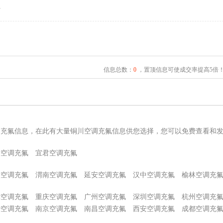
君
信息总数：
0
，置顶信息可使成交率提高5倍
调充氟信息，在此有大量铜川空调充氟信息供您选择，您可以免费查看和
台空调充氟
宜君空调充氟
阳空调充氟
渭南空调充氟
延安空调充氟
汉中空调充氟
榆林空调充
津空调充氟
重庆空调充氟
广州空调充氟
深圳空调充氟
杭州空调充
沙空调充氟
南京空调充氟
南昌空调充氟
西安空调充氟
成都空调充