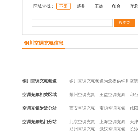
区域查找：
不限
耀州
王益
印台
宜
铜川空调充氟信息
铜川空调充氟频道
铜川空调充氟频道为您提供铜川空
空调充氟相关区域
耀州空调充氟
王益空调充氟
印
空调充氟附近分站
西安空调充氟
宝鸡空调充氟
咸
空调充氟热门分站
北京空调充氟
上海空调充氟
天
郑州空调充氟
武汉空调充氟
长