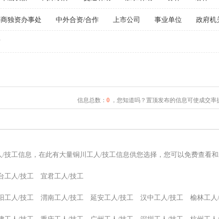
外商独资办事处
中外合资/合作
上市公司
事业单位
政府机
君
信息总数：
0
，您知道吗？置顶发布的信息可使成交率提
人/技工信息，在此有大量铜川工人/技工信息供您选择，您可以免费查看和
台工人/技工
宜君工人/技工
阳工人/技工
渭南工人/技工
延安工人/技工
汉中工人/技工
榆林工人