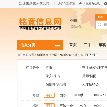
欢迎来到铭竟信息网！
保存到桌面
快速发布信息
信息
铜川
切换分站
首页
二手
车辆
信息分类
当前位置：
铜川铭竟信息网
>
铜川全职招聘
>
铜川工人/技工
栏目分类：
不限
营业员/促销/零
保安/保洁
厨师/切配
保健师/美容师
人才招聘会
月薪：
不限
面议
1000以下
1000~20
福利：
不限
五险一金
包住
包吃