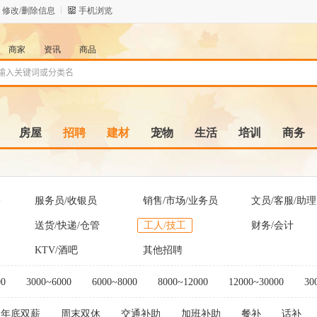
修改/删除信息
手机浏览
商家
资讯
商品
房屋
招聘
建材
宠物
生活
培训
商务
售
服务员/收银员
销售/市场/业务员
文员/客服/助理
送货/快递/仓管
工人/技工
财务/会计
KTV/酒吧
其他招聘
00
3000~6000
6000~8000
8000~12000
12000~30000
30
年底双薪
周末双休
交通补助
加班补助
餐补
话补