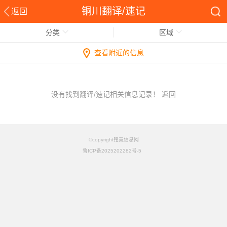
铜川翻译/速记
返回
分类
区域
查看附近的信息
没有找到翻译/速记相关信息记录！
返回
©copyright铭竟信息网
鲁ICP备2025202282号-5