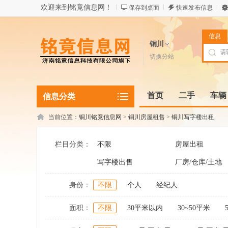
欢迎来到铭竟信息网！
保存到桌面
快速发布信息
信息
铜川
切换分站
首页
二手
车辆
信息分类
当前位置：
铜川铭竟信息网
>
铜川房屋租售
>
铜川写字楼出租
栏目分类：
不限
房屋出租
写字楼出售
厂房/仓库/土地
身份：
不限
个人
经纪人
面积：
不限
30平米以内
30~50平米