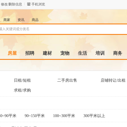
修改/删除信息
手机浏览
商家
资讯
商品
房屋
招聘
建材
宠物
生活
培训
商务
日租/短租
二手房出售
店铺转让/出租
求租/求购
50~90平米
90~150平米
100~300平米
300平米以上