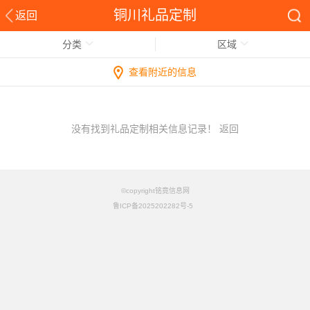
铜川礼品定制
返回
分类
区域
查看附近的信息
没有找到礼品定制相关信息记录！
返回
©copyright铭竟信息网
鲁ICP备2025202282号-5